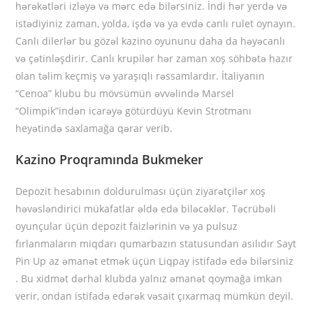
hərəkətləri izləyə və mərc edə bilərsiniz. İndi hər yerdə və
istədiyiniz zaman, yolda, işdə və ya evdə canlı rulet oynayın.
Canlı dilerlər bu gözəl kazino oyununu daha da həyəcanlı
və çətinləşdirir. Canlı krupilər hər zaman xoş söhbətə hazır
olan təlim keçmiş və yaraşıqlı rəssamlardır. İtaliyanın
“Cenoa” klubu bu mövsümün əvvəlində Marsel
“Olimpik”indən icarəyə götürdüyü Kevin Strotmanı
heyətində saxlamağa qərar verib.
Kazino Proqramında Bukmeker
Depozit hesabının doldurulması üçün ziyarətçilər xoş
həvəsləndirici mükafatlar əldə edə biləcəklər. Təcrübəli
oyunçular üçün depozit faizlərinin və ya pulsuz
fırlanmaların miqdarı qumarbazın statusundan asılıdır Sayt
Pin Up az əmanət etmək üçün Liqpay istifadə edə bilərsiniz
. Bu xidmət dərhal klubda yalnız əmanət qoymağa imkan
verir, ondan istifadə edərək vəsait çıxarmaq mümkün deyil.