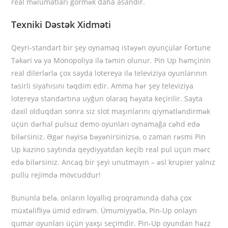
real məlumatları görmək daha asandır.
Texniki Dəstək Xidməti
Qeyri-standart bir şey oynamaq istəyən oyunçular Fortune
Təkəri və ya Monopoliya ilə təmin olunur. Pin Up həmçinin
real dilerlərlə çox sayda lotereya ilə televiziya oyunlarının
təsirli siyahısını təqdim edir. Amma hər şey televiziya
lotereya standartına uyğun olaraq həyata keçirilir. Sayta
daxil olduqdan sonra siz slot maşınlarını qiymətləndirmək
üçün dərhal pulsuz demo oyunları oynamağa cəhd edə
bilərsiniz. Əgər nəyisə bəyənirsinizsə, o zaman rəsmi Pin
Up kazino saytında qeydiyyatdan keçib real pul üçün mərc
edə bilərsiniz. Ancaq bir şeyi unutmayın – əsl krupier yalnız
pullu rejimdə mövcuddur!
Bununla belə, onların loyallıq proqramında daha çox
müxtəlifliyə ümid edirəm. Ümumiyyətlə, Pin-Up onlayn
qumar oyunları üçün yaxşı seçimdir. Pin-Up oyundan həzz