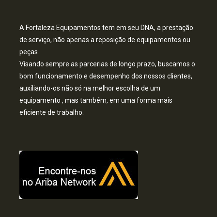
A Fortaleza Equipamentos tem em seu DNA, a prestação
de serviço, não apenas a reposição de equipamentos ou
peças.
Visando sempre as parcerias de longo prazo, buscamos o
bom funcionamento e desempenho dos nossos clientes,
auxiliando-os não só na melhor escolha de um
equipamento , mas também, em uma forma mais
eficiente de trabalho.