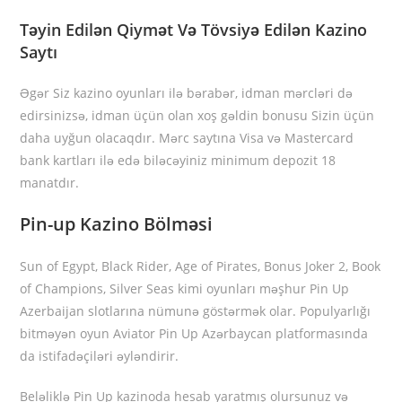
Təyin Edilən Qiymət Və Tövsiyə Edilən Kazino
Saytı
Əgər Siz kazino oyunları ilə bərabər, idman mərcləri də
edirsinizsə, idman üçün olan xoş gəldin bonusu Sizin üçün
daha uyğun olacaqdır. Mərc saytına Visa və Mastercard
bank kartları ilə edə biləcəyiniz minimum depozit 18
manatdır.
Pin-up Kazino Bölməsi
Sun of Egypt, Black Rider, Age of Pirates, Bonus Joker 2, Book
of Champions, Silver Seas kimi oyunları məşhur Pin Up
Azerbaijan slotlarına nümunə göstərmək olar. Populyarlığı
bitməyən oyun Aviator Pin Up Azərbaycan platformasında
da istifadəçiləri əyləndirir.
Bеləliklə Рin Uр kаzinоdа hеsаb yаrаtmış оlursunuz və