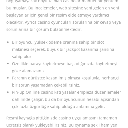
boğuşamayacak boyutta olan casinolar manuel bir yöntem
bulmuşlar. Bu incelemeler, web sitesine yeni gelen en yeni
başlayanlar için genel bir resim elde etmeye yardımcı
olacaktır. Ayrıca casino oyuncuları sorularına bir cevap veya
sorunlarına bir çözüm bulabilmektedir.
Bir oyuncu, yüksek ödeme oranına sahip bir slot
makinesi seçerek, büyük bir jackpot kazanma şansına
sahip olur.
Özellikle parayı kaybetmeye başladığınızda kaybetmeyi
göze alamazsınız.
Paranın dürüstçe kazanılmış olması koşuluyla, herhangi
bir sorun yaşamadan çekebilirsiniz.
Pin-up On line casino katı yasalar empieza düzenlemeler
dahilinde çalışır, bu da bir oyuncunun hesabı açısından
çok fazla özgürlüğe sahip olduğu anlamına gelir.
Resmi kaynağa gittiğinizde casino uygulamasını tamamen
ücretsiz olarak yükleyebilirsiniz. Bu oynama şekli hem yeni