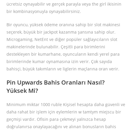
ücretsiz oynayabilir ve gerçek parayla veya the girl ikisinin
bir kombinasyonuyla oynayabilirsiniz.
Bir oyuncu, yüksek ödeme oranına sahip bir slot makinesi
seçerek, büyük bir jackpot kazanma şansına sahip olur.
Microgaming, NetEnt ve diğer popüler sağlayıcıların slot
makinelerinde bulunabilir. Çeşitli para birimlerini
destekleyen bir kumarhane, oyuncuların kendi yerel para
birimlerinde kumar oynamasına izin verir. Çok sayıda
bahisçi, büyük takımların ve liglerin maçlarına oran verir.
Pin Upwards Bahis Oranları Nasıl?
Yüksek Mi?
Minimum miktar 1000 ruble Kişisel hesapta daha güvenli ve
daha rahat bir işlem için eylemlerin w tamtym miejscu bir
geçmişi vardır. Ofisin para çekmeyi yalnızca hesap
doğrulanırsa onaylayacağını ve alınan bonusların bahis