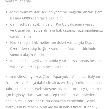
yöntemi önerilir.
Maksimum miktar, seçilen yönteme bağlıdır, ancak işlem
başına 6000$’dan fazla değildir.
Canlı sohbeti açabilir ve bir Pin Up çalışanına yazabilir
ve kişisel bir hediye almaya hak kazanıp kazanmadığınızı
sorabilirsiniz.
Nazik müşteri hizmetleri servisleri vasıtasıyla Skype
üzerinden rastgeldiğiniz sorunlar süratli bir biçimde
sonuca ulaşmaktadır.
Kullanıcı hediyeyi zamanında yatırmazsa, bonus hesabı
yakılır ve gerçek para hesapta kalır.
Kumar sitesi, İngilizce, Çince, İspanyolca, Almanca, İtalyanca,
Fransızca ve Rusça dahil olmak üzere birçok dilde bahisleri
kabul etmektedir. Web sitesine, hizmet sıkıntısı yaşamamak
için bilgisayarların yanı sıra cep telefonları ve tabletler de
dahil olmak üzere her türlü cihazdan erişilebilir. Genel
olarak, Pin number Up birkaç farklı bahis fırsatı sunan iyi