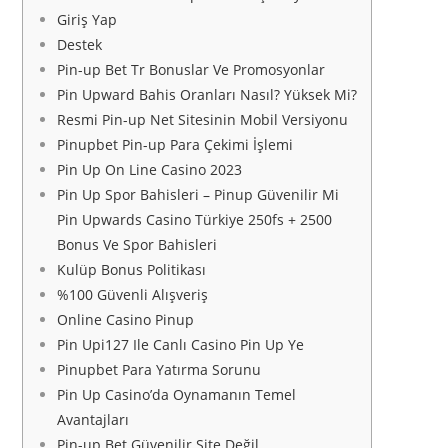
Giriş Yap
Destek
Pin-up Bet Tr Bonuslar Ve Promosyonlar
Pin Upward Bahis Oranları Nasıl? Yüksek Mi?
Resmi Pin-up Net Sitesinin Mobil Versiyonu
Pinupbet Pin-up Para Çekimi İşlemi
Pin Up On Line Casino 2023
Pin Up Spor Bahisleri – Pinup Güvenilir Mi
Pin Upwards Casino Türkiye 250fs + 2500
Bonus Ve Spor Bahisleri
Kulüp Bonus Politikası
%100 Güvenli Alışveriş
Online Casino Pinup
Pin Upi127 Ile Canlı Casino Pin Up Ye
Pinupbet Para Yatırma Sorunu
Pin Up Casino’da Oynamanın Temel
Avantajları
Pin-up Bet Güvenilir Site Değil