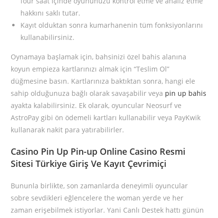
four saat içinde oyununuzu kontrol etme ve analiz etme
hakkını saklı tutar.
Kayıt olduktan sonra kumarhanenin tüm fonksiyonlarını
kullanabilirsiniz.
Oynamaya başlamak için, bahsinizi özel bahis alanına
koyun empieza kartlarınızı almak için “Teslim Ol”
düğmesine basın. Kartlarınıza baktıktan sonra, hangi ele
sahip olduğunuza bağlı olarak savaşabilir veya
pin up bahis
ayakta kalabilirsiniz. Ek olarak, oyuncular Neosurf ve
AstroPay gibi ön ödemeli kartları kullanabilir veya PayKwik
kullanarak nakit para yatırabilirler.
Casino Pin Up Pin-up Online Casino Resmi
Sitesi Türkiye Giriş Ve Kayıt Çevrimiçi
Bununla birlikte, son zamanlarda deneyimli oyuncular
sobre sevdikleri eğlencelere the woman yerde ve her
zaman erişebilmek istiyorlar. Yani Canlı Destek hattı günün