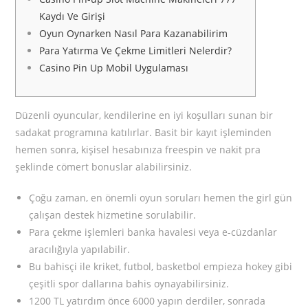
Kaydı Ve Girişi
Oyun Oynarken Nasıl Para Kazanabilirim
Para Yatırma Ve Çekme Limitleri Nelerdir?
Casino Pin Up Mobil Uygulaması
Düzenli oyuncular, kendilerine en iyi koşulları sunan bir
sadakat programına katılırlar. Basit bir kayıt işleminden
hemen sonra, kişisel hesabınıza freespin ve nakit pra
şeklinde cömert bonuslar alabilirsiniz.
Çoğu zaman, en önemli oyun soruları hemen the girl gün
çalışan destek hizmetine sorulabilir.
Para çekme işlemleri banka havalesi veya e-cüzdanlar
aracılığıyla yapılabilir.
Bu bahisçi ile kriket, futbol, ​​basketbol empieza hokey gibi
çeşitli spor dallarına bahis oynayabilirsiniz.
1200 TL yatırdım önce 6000 yapın derdiler, sonrada