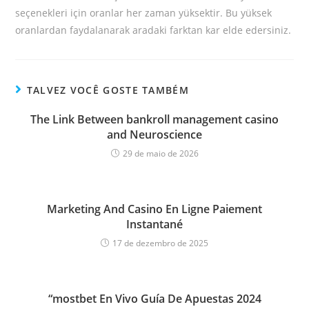
seçenekleri için oranlar her zaman yüksektir. Bu yüksek
oranlardan faydalanarak aradaki farktan kar elde edersiniz.
TALVEZ VOCÊ GOSTE TAMBÉM
The Link Between bankroll management casino
and Neuroscience
29 de maio de 2026
Marketing And Casino En Ligne Paiement
Instantané
17 de dezembro de 2025
“mostbet En Vivo Guía De Apuestas 2024