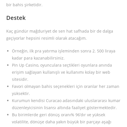
bir bahis şirketidir.
Destek
Kaç gündür mağduriyet de sen hat safhada bir de dalga
geçiyorlar hepsini resimli olarak atacağım.
Örneğin, ilk pra yatırma işleminden sonra 2. 500 liraya
kadar para kazanabilirsiniz.
Pin Up Casino, oyunculara seçtikleri oyunlara anında
erişim sağlayan kullanışlı ve kullanımı kolay bir web
sitesidir.
Favori olmayan bahis seçenekleri için oranlar her zaman
yüksektir.
Kurumun kendisi Curacao adasındaki uluslararası kumar
düzenleyicisinin lisansı altında faaliyet göstermektedir.
Bu birimlerde geri dönüş oranı% 96’dır ve yüksek
volatilite, dönüşe daha yakın büyük bir parçayı aşağı