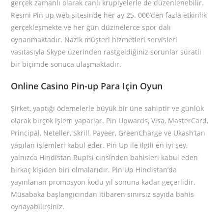
gerçek zamanlı olarak canlı krupiyelerle de düzenlenebilir.
Resmi Pin up web sitesinde her ay 25. 000’den fazla etkinlik
gerçekleşmekte ve her gün düzinelerce spor dalı
oynanmaktadır. Nazik müşteri hizmetleri servisleri
vasıtasıyla Skype üzerinden rastgeldiğiniz sorunlar süratli
bir biçimde sonuca ulaşmaktadır.
Online Casino Pin-up Para Için Oyun
Şirket, yaptığı ödemelerle büyük bir üne sahiptir ve günlük
olarak birçok işlem yaparlar. Pin Upwards, Visa, MasterCard,
Principal, Neteller, Skrill, Payeer, GreenCharge ve Ukash’tan
yapılan işlemleri kabul eder. Pin Up ile ilgili en iyi şey,
yalnızca Hindistan Rupisi cinsinden bahisleri kabul eden
birkaç kişiden biri olmalarıdır. Pin Up Hindistan’da
yayınlanan promosyon kodu yıl sonuna kadar geçerlidir.
Müsabaka başlangıcından itibaren sınırsız sayıda bahis
oynayabilirsiniz.