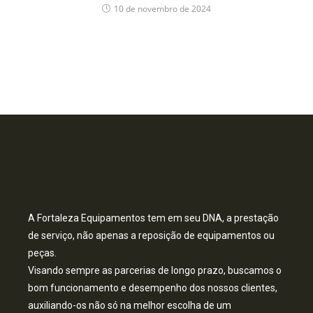
10 de novembro de 2024
A Fortaleza Equipamentos tem em seu DNA, a prestação
de serviço, não apenas a reposição de equipamentos ou
peças.
Visando sempre as parcerias de longo prazo, buscamos o
bom funcionamento e desempenho dos nossos clientes,
auxiliando-os não só na melhor escolha de um