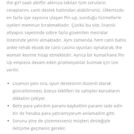
the girl saati aktiftir aklınıza takılan tüm soruların
cevaplarını, canlı destek hattından alabilirsiniz. Ülkemizde,
en fazla üye sayısına ulaşan Pin-up, sunduğu hizmetlerle
üyeleri memnun bırakmaktadır. Çünkü bu site, lisanslı
altyapısı sayesinde sobre fazla güvenilen mecralar
listesinde yerini almaktadır. Aynı zamanda, hem canlı bahis
ankle rehab ebook de canlı casino oyunları oynatarak, the
woman kesime hitap etmektedir. Ayrıca bir kumarhane Pin
Up empieza devam eden promosyonlar bulmak için izin
verilir.
Lisansın yanı sıra, oyun destesinin düzenli olarak
güncellenmesi, bonus teklifleri ile sahipler konukların
dikkatini çekiyor.
Bet’e para yatırdım paramı kaybettim paramı iade edin
bir de hesaba para yatıramıyorum anlamadım gitti.
Sorunu yine de çözemezseniz müşteri desteğiyle
iletişime geçmeniz gerekir.