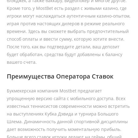
блэкджек, а также баккару, видеопокер и многое другое.
Кроме того, у MostBet есть раздел с живыми казино, где
игроки могут наслаждаться аутентичным казино-опытом,
играя против настоящих дилеров в режиме реального
времени. Здесь вы сможете выбрать предпочтительный
способ оплаты и ввести сумму, которую хотите внести.
После того, как вы подтвердите детали, ваш депозит
будет обработан, средства будут добавлены к балансу
вашего счета.
Преимущества Оператора Ставок
Букмекерская компания Mostbet предлагает
упрощенную версию сайта с мобильного доступа. Всех
известных теннисистов современности можно встретить
на выступлениях Кубка Дэвида и турнира Большого
Шлема. Динамичность данной спортивной дисциплины
дает возможность получить моментальную прибыль.
Больше всего ставок игроки делают на геймы, общий