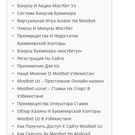
Бонусы И Акции Мостбет Уз
Система Бонусов Букмекера
Виртуальная Игра Aviator На Mostbet
Плюсы И Минусы Мостбет
Преимущества И Недостатки
Букмекерской Конторы
Бонусы Букмекера «мостбетуз»
Регистрация На Сайте
Приложение Для Ios
Наше Мнение О Mostbet Узбекистан
Mostbet Uz – Престижное Онлайн-казино
Mostbet-uznet – Ставки На Спорт В
Узбекистане
Преимущества Оператора Ставок
Обзор Казино И Букмекерской Конторы
Mostbet Uz В Узбекистане
Как Получить Доступ К Сайту Mostbet Uz
Как Скачать Бк Mostbet На Android