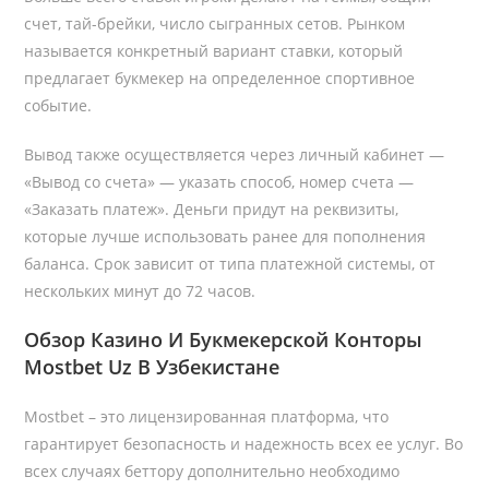
счет, тай-брейки, число сыгранных сетов. Рынком
называется конкретный вариант ставки, который
предлагает букмекер на определенное спортивное
событие.
Вывод также осуществляется через личный кабинет —
«Вывод со счета» — указать способ, номер счета —
«Заказать платеж». Деньги придут на реквизиты,
которые лучше использовать ранее для пополнения
баланса. Срок зависит от типа платежной системы, от
нескольких минут до 72 часов.
Обзор Казино И Букмекерской Конторы
Mostbet Uz В Узбекистане
Mostbet – это лицензированная платформа, что
гарантирует безопасность и надежность всех ее услуг. Во
всех случаях беттору дополнительно необходимо