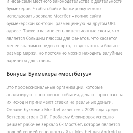
и нюансами местного законодательства о деятельности
букмекеров. Чтобы обойти блокировку можно
использовать зеркало Мостбет – копию сайта
букмекерской конторы, размещенную на другом URL-
адресе. Также в казино есть лицензионные слоты, что
является большим плюсом для фанатов. Что касается
менее значимых видов спорта, то здесь хоть и больше
размер маржи, но постоянно можно находить валуйные
варианты для ставок.
Бонусы Букмекера «мостбетуз»
Это профессиональные организации, которые
анализируют спортивные события, делают прогнозы на
их исход и принимают ставки на реальные деньги.
Онлайн-букмекер Mostbet известен с 2009 года среди
беттеров стран СНГ. Проблему блокировок успешно
решает рабочее зеркало бк Мостбет, которое является
полной копией основного сайта. Mostbet для Android и