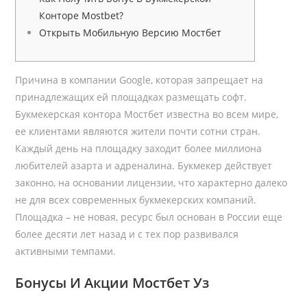
Конторе Mostbet?
Открыть Мобильную Версию Мостбет
Причина в компании Google, которая запрещает на
принадлежащих ей площадках размещать софт.
Букмекерская контора Мостбет известна во всем мире,
ее клиентами являются жители почти сотни стран.
Каждый день на площадку заходит более миллиона
любителей азарта и адреналина. Букмекер действует
законно, на основании лицензии, что характерно далеко
не для всех современных букмекерских компаний.
Площадка – не новая, ресурс был основан в России еще
более десяти лет назад и с тех пор развивался
активными темпами.
Бонусы И Акции Мостбет Уз