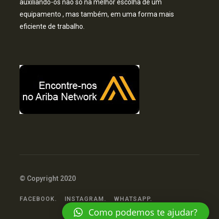
auxiliando-os não só na melhor escolha de um
equipamento , mas também, em uma forma mais
eficiente de trabalho.
© Copyright 2020
FACEBOOK.
INSTAGRAM.
WHATSAPP.
Como podemos te ajudar?