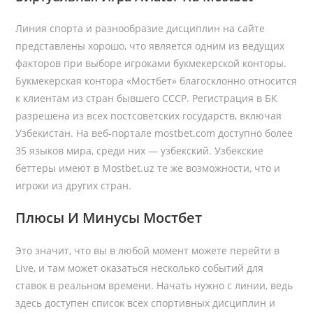
Линия спорта и разнообразие дисциплин на сайте
представлены хорошо, что является одним из ведущих
факторов при выборе игроками букмекерской конторы.
Букмекерская контора «Мостбет» благосклонно относится
к клиентам из стран бывшего СССР. Регистрация в БК
разрешена из всех постсоветских государств, включая
Узбекистан. На веб-портале mostbet.com доступно более
35 языков мира, среди них — узбекский. Узбекские
беттеры имеют в Mostbet.uz те же возможности, что и
игроки из других стран.
Плюсы И Минусы Мостбет
Это значит, что вы в любой момент можете перейти в
Live, и там может оказаться несколько событий для
ставок в реальном времени. Начать нужно с линии, ведь
здесь доступен список всех спортивных дисциплин и