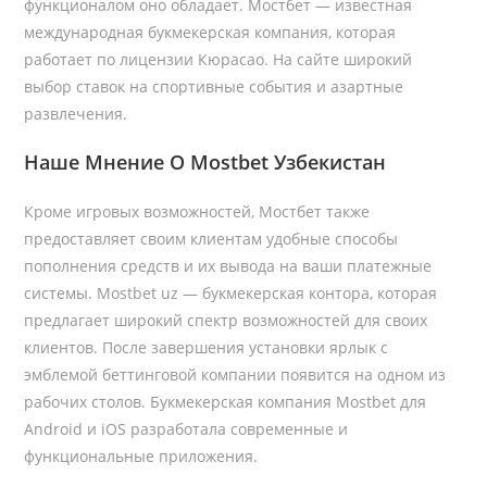
функционалом оно обладает. Мостбет — известная
международная букмекерская компания, которая
работает по лицензии Кюрасао. На сайте широкий
выбор ставок на спортивные события и азартные
развлечения.
Наше Мнение О Mostbet Узбекистан
Кроме игровых возможностей, Мостбет также
предоставляет своим клиентам удобные способы
пополнения средств и их вывода на ваши платежные
системы. Mostbet uz — букмекерская контора, которая
предлагает широкий спектр возможностей для своих
клиентов. После завершения установки ярлык с
эмблемой беттинговой компании появится на одном из
рабочих столов. Букмекерская компания Mostbet для
Android и iOS разработала современные и
функциональные приложения.