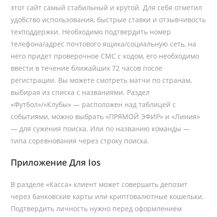
этот сайт самый стабильный и крутой. Для себя отметил
удобство использования, быстрые ставки и отзывчивость
техподдержки. Необходимо подтвердить номер
телефона/адрес почтового ящика/социальную сеть, на
него придет проверочное СМС с кодом, его необходимо
ввести в течение ближайших 72 часов после
регистрации. Вы можете смотреть матчи по странам,
выбирая из списка с названиями. Раздел
«Футбол»/»Клубы» — расположен над таблицей с
событиями, можно выбрать «ПРЯМОЙ ЭФИР» и «Линия»
— для сужения поиска. Или по названию команды —
типа соревнования через строку поиска.
Приложение Для Ios
В разделе «Касса» клиент может совершить депозит
через банковские карты или криптовалютные кошельки.
Подтвердить личность нужно перед оформлением