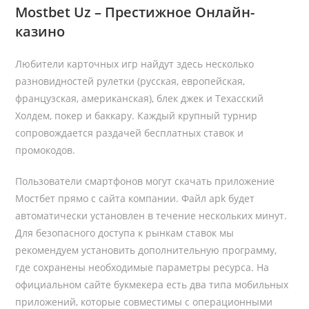
Mostbet Uz – Престижное Онлайн-
казино
Любители карточных игр найдут здесь несколько
разновидностей рулетки (русская, европейская,
французская, американская), блек джек и Техасский
Холдем, покер и баккару. Каждый крупный турнир
сопровождается раздачей бесплатных ставок и
промокодов.
Пользователи смартфонов могут скачать приложение
Мостбет прямо с сайта компании. Файл apk будет
автоматически установлен в течение нескольких минут.
Для безопасного доступа к рынкам ставок мы
рекомендуем установить дополнительную программу,
где сохранены необходимые параметры ресурса. На
официальном сайте букмекера есть два типа мобильных
приложений, которые совместимы с операционными