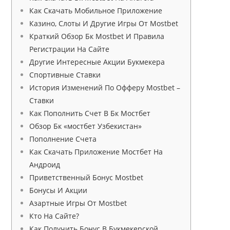
Как Скачать Мобильное Приложение
Казино, Слоты И Другие Игры От Mostbet
Краткий Обзор Бк Mostbet И Правила
Регистрации На Сайте
Другие Интересные Акции Букмекера
Спортивные Ставки
История Изменений По Офферу Mostbet –
Ставки
Как Пополнить Счет В Бк Мостбет
Обзор Бк «мостбет Узбекистан»
Пополнение Счета
Как Скачать Приложение Мостбет На
Андроид
Приветственный Бонус Mostbet
Бонусы И Акции
Азартные Игры От Mostbet
Кто На Сайте?
Как Получить Бонус В Букмекерской