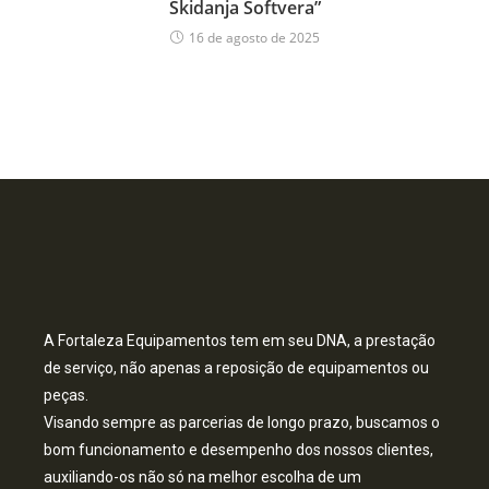
Skidanja Softvera”
16 de agosto de 2025
A Fortaleza Equipamentos tem em seu DNA, a prestação
de serviço, não apenas a reposição de equipamentos ou
peças.
Visando sempre as parcerias de longo prazo, buscamos o
bom funcionamento e desempenho dos nossos clientes,
auxiliando-os não só na melhor escolha de um