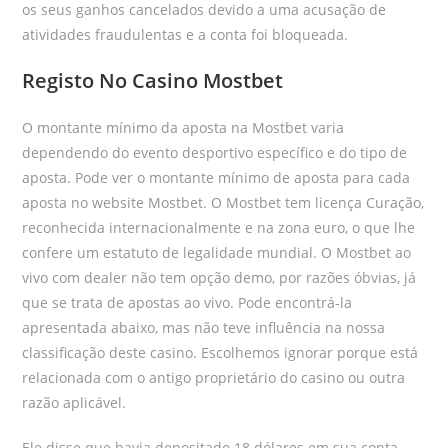
os seus ganhos cancelados devido a uma acusação de
atividades fraudulentas e a conta foi bloqueada.
Registo No Casino Mostbet
O montante mínimo da aposta na Mostbet varia
dependendo do evento desportivo específico e do tipo de
aposta. Pode ver o montante mínimo de aposta para cada
aposta no website Mostbet. O Mostbet tem licença Curação,
reconhecida internacionalmente e na zona euro, o que lhe
confere um estatuto de legalidade mundial. O Mostbet ao
vivo com dealer não tem opção demo, por razões óbvias, já
que se trata de apostas ao vivo. Pode encontrá-la
apresentada abaixo, mas não teve influência na nossa
classificação deste casino. Escolhemos ignorar porque está
relacionada com o antigo proprietário do casino ou outra
razão aplicável.
Ele disse que havia depositado 18 dólares em sua conta,