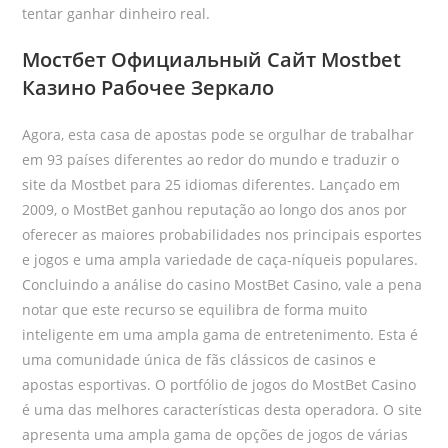
tentar ganhar dinheiro real.
Мостбет Официальный Сайт Mostbet
Казино Рабочее Зеркало
Agora, esta casa de apostas pode se orgulhar de trabalhar
em 93 países diferentes ao redor do mundo e traduzir o
site da Mostbet para 25 idiomas diferentes. Lançado em
2009, o MostBet ganhou reputação ao longo dos anos por
oferecer as maiores probabilidades nos principais esportes
e jogos e uma ampla variedade de caça-níqueis populares.
Concluindo a análise do casino MostBet Casino, vale a pena
notar que este recurso se equilibra de forma muito
inteligente em uma ampla gama de entretenimento. Esta é
uma comunidade única de fãs clássicos de casinos e
apostas esportivas. O portfólio de jogos do MostBet Casino
é uma das melhores características desta operadora. O site
apresenta uma ampla gama de opções de jogos de várias