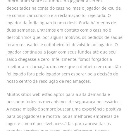
informaram sobre os fundos do jogador a serem
depositados na conta do cassino, mas o jogador deixou de
se comunicar conosco e a reclamação foi rejeitada. O
jogador da Índia aguarda uma desistência há menos de
duas semanas. Entramos em contato com o cassino e
descobrimos que, por alguns motivos, os pedidos de saque
foram recusados e o dinheiro foi devolvido ao jogador. O
jogador continuou a jogar com seus fundos até que seu
saldo chegasse a zero. Infelizmente, fomos forçados a
rejeitar a reclamação, uma vez que o dinheiro em questão
foi jogado fora pelo jogador sem esperar pela decisão do
nosso centro de resolução de reclamações.
Muitos sítios web estão aptos para a alta demanda e
possuem todos os mecanismos de segurança necessários.
A nossa missão é sempre buscar uma experiência positiva
para os jogadores e mostrá-los as melhores empresas de
jogos e como é possível acessá-las para aproveitar os
grandes serviços que esses locais oferecem. A nossa