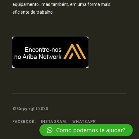
equipamento , mas também, em uma forma mais
eficiente de trabalho.
© Copyright 2020
FACEBOOK.
INSTAGRAM.
WHATSAPP.
Como podemos te ajudar?