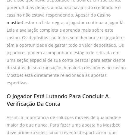
porém, 3 dias depois, ainda não havia sido creditado e o
cassino não estava respondendo. Apesar do Casino
mostbet
estar na lista negra, o jogador continua a jogar lá.
Leia a avaliação completa e aprenda mais sobre este
casino. Os depósitos são feitos sem demora e os jogadores
têm a oportunidade de gastar todo o valor depositado. Os
jogadores podem acompanhar o estágio de retirada em
uma seção especial de sua conta pessoal para estar ciente
do status de sua transação. A maioria dos bônus no casino
Mostbet está diretamente relacionada às apostas
esportivas.
O Jogador Está Lutando Para Concluir A
Verificação Da Conta
Assim, a importância de soluções móveis de qualidade é
maior do que nunca. Para fazer uma aposta na Mostbet,
deve primeiro seleccionar o evento desportivo em que