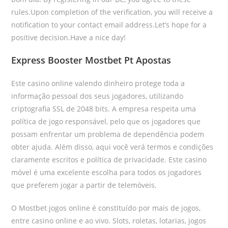
rules.Upon completion of the verification, you will receive a
notification to your contact email address.Let’s hope for a
positive decision.Have a nice day!
Еxрrеss Вооstеr Mоstbеt Рt Ароstаs
Este casino online valendo dinheiro protege toda a
informação pessoal dos seus jogadores, utilizando
criptografia SSL de 2048 bits. A empresa respeita uma
política de jogo responsável, pelo que os jogadores que
possam enfrentar um problema de dependência podem
obter ajuda. Além disso, aqui você verá termos e condições
claramente escritos e política de privacidade. Este casino
móvel é uma excelente escolha para todos os jogadores
que preferem jogar a partir de telemóveis.
O Mostbet jogos online é constituído por mais de jogos,
entre casino online e ao vivo. Slots, roletas, lotarias, jogos