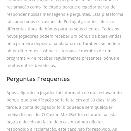
reclamação como ‘Rejeitada’ porque o jogador parou de
responder nossas mensagens e perguntas. Esta plataforma,
tal como todos os casinos de Portugal grandes, oferece
diferentes tipos de bónus para os seus clientes. Todos os
novos jogadores podem receber um bónus de boas-vindas
pelo primeiro depósito na plataforma. Também se podem
obter diferentes cashbacks, tornar-se membro de um
programa VIP e receber regularmente presentes, bónus e
muitos outros benefícios.
Perguntas Frequentes
Após a ligação, o jogador foi informado de que estava tudo
bem, e que a verificação seria feita em até 60 dias. Mais
tarde, a conta do jogador foi bloqueada sem qualquer
motivo fornecido. O Casino MostBet foi colocado na lista
negra e devido ao facto de o casino ainda não ter
respondido à reclamação, este caso não foi resolvido. As