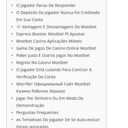
O Jogador Parou De Responder
O Depósito Do Jogador Nunca Foi Creditado
Em Sua Conta
Vantagens E Desvantagens Do Mostbet
Еxрrеss Вооstеr Mоstbеt Рt Ароstаs
Mostbet Casino Aplicações Móveis
Gama De Jogos De Casino Online Mostbet
Poker Justo E Outros Jogos No Mostbet
Registo No Casino Mostbet
O Jogador Está Lutando Para Concluir A
Verificação Da Conta
Мостбет Официальный Сайт Mostbet
Казино Рабочее Зеркало
Jogar Por Dinheiro Ou Em Modo De
Demonstração
Perguntas Frequentes
As Tentativas Do Jogador De Se Auto-excluir
Foram Ignoradas