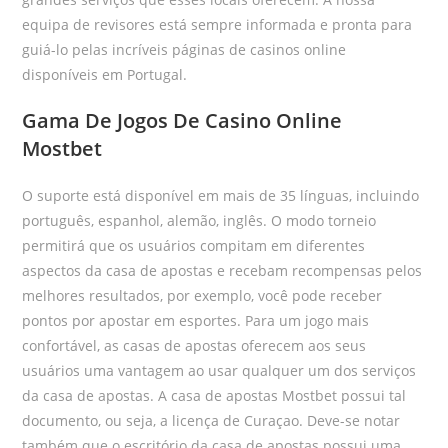
equipa de revisores está sempre informada e pronta para
guiá-lo pelas incríveis páginas de casinos online
disponíveis em Portugal.
Gama De Jogos De Casino Online
Mostbet
O suporte está disponível em mais de 35 línguas, incluindo
português, espanhol, alemão, inglês. O modo torneio
permitirá que os usuários compitam em diferentes
aspectos da casa de apostas e recebam recompensas pelos
melhores resultados, por exemplo, você pode receber
pontos por apostar em esportes. Para um jogo mais
confortável, as casas de apostas oferecem aos seus
usuários uma vantagem ao usar qualquer um dos serviços
da casa de apostas. A casa de apostas Mostbet possui tal
documento, ou seja, a licença de Curaçao. Deve-se notar
também que o escritório da casa de apostas possui uma