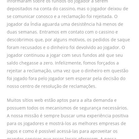
informaram sobre os fundos do jogador a serem
depositados na conta do cassino, mas o jogador deixou de
se comunicar conosco e a reclamação foi rejeitada. O
jogador da Índia aguarda uma desistência há menos de
duas semanas. Entramos em contato com o cassino e
descobrimos que, por alguns motivos, os pedidos de saque
foram recusados e o dinheiro foi devolvido ao jogador. O
jogador continuou a jogar com seus fundos até que seu
saldo chegasse a zero. Infelizmente, fomos forçados a
rejeitar a reclamação, uma vez que o dinheiro em questão
foi jogado fora pelo jogador sem esperar pela decisão do
nosso centro de resolução de reclamações.
Muitos sítios web estão aptos para a alta demanda e
possuem todos os mecanismos de segurança necessários.
A nossa missão é sempre buscar uma experiência positiva
para os jogadores e mostrá-los as melhores empresas de
jogos e como é possível acessá-las para aproveitar os
grandes serviços que esses locais oferecem. A nossa