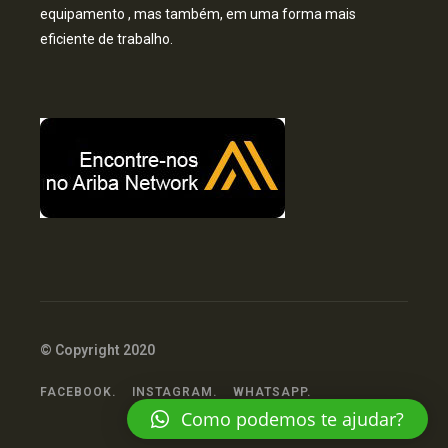
equipamento , mas também, em uma forma mais
eficiente de trabalho.
© Copyright 2020
FACEBOOK.
INSTAGRAM.
WHATSAPP.
Como podemos te ajudar?