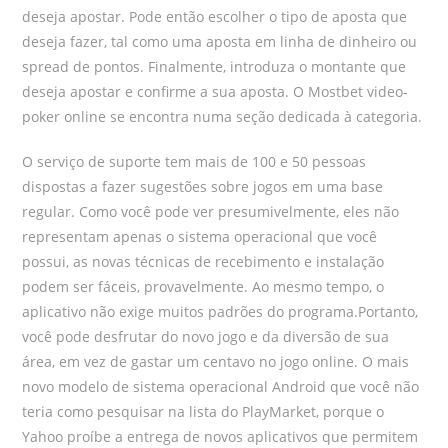
deseja apostar. Pode então escolher o tipo de aposta que
deseja fazer, tal como uma aposta em linha de dinheiro ou
spread de pontos. Finalmente, introduza o montante que
deseja apostar e confirme a sua aposta. O Mostbet video-
poker online se encontra numa seção dedicada à categoria.
O serviço de suporte tem mais de 100 e 50 pessoas
dispostas a fazer sugestões sobre jogos em uma base
regular. Como você pode ver presumivelmente, eles não
representam apenas o sistema operacional que você
possui, as novas técnicas de recebimento e instalação
podem ser fáceis, provavelmente. Ao mesmo tempo, o
aplicativo não exige muitos padrões do programa.Portanto,
você pode desfrutar do novo jogo e da diversão de sua
área, em vez de gastar um centavo no jogo online. O mais
novo modelo de sistema operacional Android que você não
teria como pesquisar na lista do PlayMarket, porque o
Yahoo proíbe a entrega de novos aplicativos que permitem