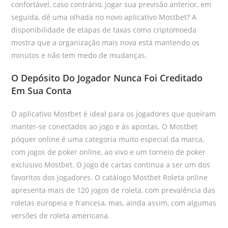
confortável, caso contrário, jogar sua previsão anterior, em
seguida, dê uma olhada no novo aplicativo Mostbet? A
disponibilidade de etapas de taxas como criptomoeda
mostra que a organização mais nova está mantendo os
minutos e não tem medo de mudanças.
O Depósito Do Jogador Nunca Foi Creditado
Em Sua Conta
O aplicativo Mostbet é ideal para os jogadores que queiram
manter-se conectados ao jogo e às apostas. O Mostbet
póquer online é uma categoria muito especial da marca,
com jogos de poker online, ao vivo e um torneio de poker
exclusivo Mostbet. O jogo de cartas continua a ser um dos
favoritos dos jogadores. O catálogo Mostbet Roleta online
apresenta mais de 120 jogos de roleta, com prevalência das
roletas europeia e francesa, mas, ainda assim, com algumas
versões de roleta americana.