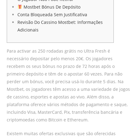
Mostbet Bónus De Depósito
Conta Bloqueada Sem Justificativa
Revisão Do Cassino Mostbet: Informações
Adicionais
Para activar as 250 rodadas grátis no Ultra Fresh é
necessário depositar pelo menos 20€. Os jogadores
recebem os seus bónus no prazo de 72 horas após o
primeiro depósito e têm de o apostar 60 vezes. Para não
perder um bónus, você precisa usá-lo durante 5 dias. Na
Mostbet, os jogadores têm acesso a uma variedade de jogos
de cassino, esportes e apostas ao vivo. Além disso, a
plataforma oferece vários métodos de pagamento e saque,
incluindo Visa, MasterCard, Pix, transferência bancária e
criptomoedas como Bitcoin e Ethereum.
Existem muitas ofertas exclusivas que são oferecidas