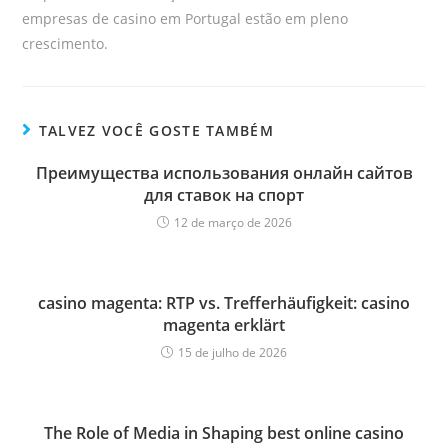
empresas de casino em Portugal estão em pleno
crescimento.
TALVEZ VOCÊ GOSTE TAMBÉM
Преимущества использования онлайн сайтов
для ставок на спорт
12 de março de 2026
casino magenta: RTP vs. Trefferhäufigkeit: casino
magenta erklärt
15 de julho de 2026
The Role of Media in Shaping best online casino