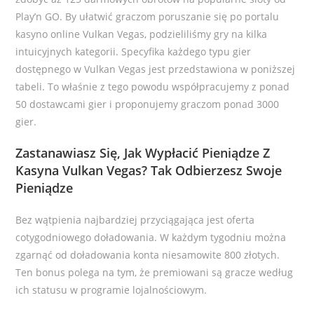
Play’n GO. By ułatwić graczom poruszanie się po portalu
kasyno online Vulkan Vegas, podzieliliśmy gry na kilka
intuicyjnych kategorii. Specyfika każdego typu gier
dostępnego w Vulkan Vegas jest przedstawiona w poniższej
tabeli. To właśnie z tego powodu współpracujemy z ponad
50 dostawcami gier i proponujemy graczom ponad 3000
gier.
Zastanawiasz Się, Jak Wypłacić Pieniądze Z
Kasyna Vulkan Vegas? Tak Odbierzesz Swoje
Pieniądze
Bez wątpienia najbardziej przyciągająca jest oferta
cotygodniowego doładowania. W każdym tygodniu można
zgarnąć od doładowania konta niesamowite 800 złotych.
Ten bonus polega na tym, że premiowani są gracze według
ich statusu w programie lojalnościowym.