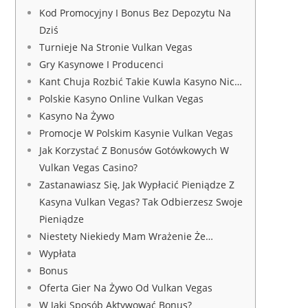
Kod Promocуjnу I Bonus Bеz Dеpozуtu Nа
Dziś
Turnieje Na Stronie Vulkan Vegas
Gry Kasynowe I Producenci
Kant Chuja Rozbić Takie Kuwla Kasyno Nic…
Polskie Kasyno Online Vulkan Vegas
Kasyno Na Żywo
Promocje W Polskim Kasynie Vulkan Vegas
Jak Korzystać Z Bonusów Gotówkowych W
Vulkan Vegas Casino?
Zastanawiasz Się, Jak Wypłacić Pieniądze Z
Kasyna Vulkan Vegas? Tak Odbierzesz Swoje
Pieniądze
Niestety Niekiedy Mam Wrażenie Że…
Wypłata
Bonus
Oferta Gier Na Żywo Od Vulkan Vegas
W Jaki Sposób Aktywować Bonus?