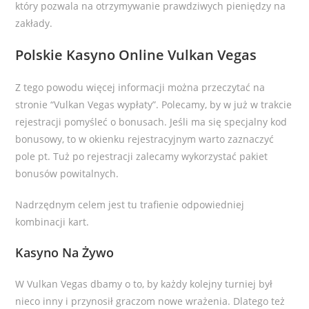
który pozwala na otrzymywanie prawdziwych pieniędzy na
zakłady.
Polskie Kasyno Online Vulkan Vegas
Z tego powodu więcej informacji można przeczytać na
stronie “Vulkan Vegas wypłaty”. Polecamy, by w już w trakcie
rejestracji pomyśleć o bonusach. Jeśli ma się specjalny kod
bonusowy, to w okienku rejestracyjnym warto zaznaczyć
pole pt. Tuż po rejestracji zalecamy wykorzystać pakiet
bonusów powitalnych.
Nadrzędnym celem jest tu trafienie odpowiedniej
kombinacji kart.
Kasyno Na Żywo
W Vulkan Vegas dbamy o to, by każdy kolejny turniej był
nieco inny i przynosił graczom nowe wrażenia. Dlatego też