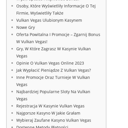
Osoby, Które Wyświetliły Informacje O Tej
Firmie, Wyświetliły Także
Vulkan Vegas Ulubionym Kasynem
Nowe Gry
Oferta Powitalna I Promocje – Zgarnij Bonus
W Vulkan Vegas!
Gry, W Które Zagrasz W Kasynie Vulkan
Vegas
Opinie O Vulkan Vegas Online 2023
Jak Wypłacić Pieniądze Z Vulkan Vegas?
Inne Promocje Oraz Turnieje W Vulkan
Vegas
Najbardziej Popularne Sloty Na Vulkan
Vegas
Rejestracja W Kasynie Vulkan Vegas
Najgorsze Kasyno W Jakie Grałam
Wybieraj Zaufane Kasyno Vulkan Vegas
Dostępne Metody Płatności