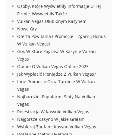
Osoby, Które Wyświetliły Informacje O Tej
Firmie, Wyświetliły Także
Vulkan Vegas Ulubionym Kasynem
Nowe Gry
Oferta Powitalna I Promocje – Zgarnij Bonus
W Vulkan Vegas!
Gry, W Które Zagrasz W Kasynie Vulkan
Vegas
Opinie O Vulkan Vegas Online 2023
Jak Wypłacić Pieniądze Z Vulkan Vegas?
Inne Promocje Oraz Turnieje W Vulkan
Vegas
Najbardziej Popularne Sloty Na Vulkan
Vegas
Rejestracja W Kasynie Vulkan Vegas
Najgorsze Kasyno W Jakie Grałam
Wybieraj Zaufane Kasyno Vulkan Vegas
Dostępne Metody Płatności