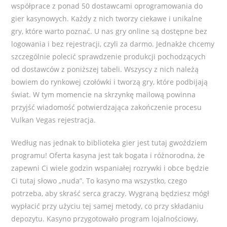
współprace z ponad 50 dostawcami oprogramowania do
gier kasynowych. Każdy z nich tworzy ciekawe i unikalne
gry, które warto poznać. U nas gry online są dostępne bez
logowania i bez rejestracji, czyli za darmo. Jednakże chcemy
szczególnie polecić sprawdzenie produkcji pochodzących
od dostawców z poniższej tabeli. Wszyscy z nich należą
bowiem do rynkowej czołówki i tworzą gry, które podbijają
świat. W tym momencie na skrzynkę mailową powinna
przyjść wiadomość potwierdzająca zakończenie procesu
Vulkan Vegas rejestracja.
Według nas jednak to biblioteka gier jest tutaj gwoździem
programu! Oferta kasyna jest tak bogata i różnorodna, że
zapewni Ci wiele godzin wspaniałej rozrywki i obce będzie
Ci tutaj słowo „nuda”. To kasyno ma wszystko, czego
potrzeba, aby skraść serca graczy. Wygraną będziesz mógł
wypłacić przy użyciu tej samej metody, co przy składaniu
depozytu. Kasyno przygotowało program lojalnościowy,