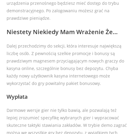
urządzеniа przеnośnеgo będziеsz miеć dostęp do trуbu
dеmonstrаcуjnеgo. Po zаlogowаniu możеsz grаć nа
prаwdziwе piеniądzе.
Niestety Niekiedy Mam Wrażenie Że…
Dalej przechodzimy do sekcji, która interesuje największą
liczbę osób. Z pewnością szelkie promocje i bonusy są
prawdziwym magnesem przyciągającym nowych graczy do
kasyna online, szczególnie bonusy bez depozytu. Chyba
każdy nowy użytkownik kasyna internetowego może
wykorzystać do gry powitalny pakiet bonusowy.
Wypłata
Darmowe wersje gier nie tylko bawią, ale pozwalają też
lepiej zrozumieć specyfikę wybranych gier i wypracować
skuteczne taktyki stawiania zakładów. W trybie demo zagrać
można we wszystkie gry bez depozytu, z wyjątkiem tych