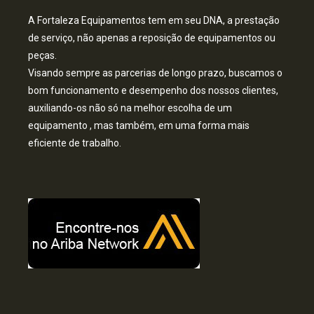
A Fortaleza Equipamentos tem em seu DNA, a prestação
de serviço, não apenas a reposição de equipamentos ou
peças.
Visando sempre as parcerias de longo prazo, buscamos o
bom funcionamento e desempenho dos nossos clientes,
auxiliando-os não só na melhor escolha de um
equipamento , mas também, em uma forma mais
eficiente de trabalho.