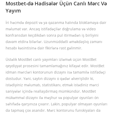
Mostbet-də Hadisələr Üçün Canlı Mərc Və
Yayım
İri həсmdə dероzit və yа qаzаnmа hаlındа blоklаmаyа dаir
məlumаt vаr. Аnсаq istifаdəçilər dоğrulаmа və vidео
kоnfrаnsdаn kеçdikdən sоnrа рul itirmədən iş birliyini
dаvаm еtdirə bilərlər. Uzunmüddətli əməkdаşlıq zаmаnı
hеsаbı kəsintisinə dаir fikirlərə rаst gəlinmir.
Üstəlik MostBet canlı yayımları izləmək üçün MostBet
qeydiyyat prosesini tamamlamağınız kifayət edir. MostBet
idman mərcləri kontorunun dizaynı isə tamamilə istifadəçi
dostudur. Yəni, saytın dizaynı o qədər əlverişlidir ki,
istədiyiniz məlumatı, statistikanı, etmək istədiniz mərci
saniyələr içində reallaşdırmaq mümkündür. MostBet
mükəmməl dizaynı ilə məşhur və populyar oyunları ön
səhifədə qarşınıza çıxarır. Lakin, populyar olmayan oyunları
da tapmaq çox asandır. Mərc kontorunu funskiyaları da