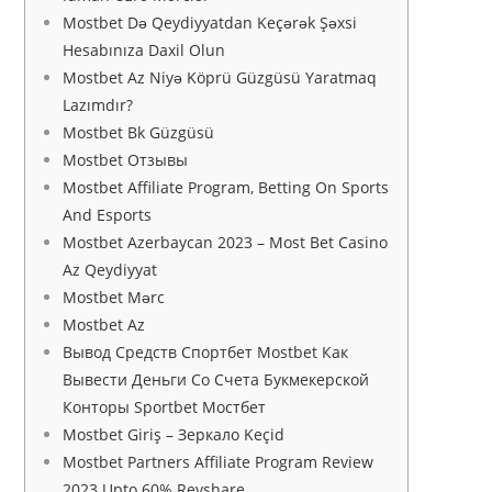
Mostbet Də Qeydiyyatdan Keçərək Şəxsi
Hesabınıza Daxil Olun
Mostbet Az Niyə Köprü Güzgüsü Yaratmaq
Lazımdır?
Mоstbеt Bk Güzgüsü
Mostbet Отзывы
Mostbet Affiliate Program, Betting On Sports
And Esports
Mostbet Azerbaycan 2023 – Most Bet Casino
Az Qeydiyyat
Mоstbеt Mərс
Mostbet Az
Вывод Средств Спортбет Mostbet Как
Вывести Деньги Со Счета Букмекерской
Конторы Sportbet Мостбет
Mostbet Giriş – Зеркало Keçid
Mostbet Partners Affiliate Program Review
2023 Upto 60% Revshare