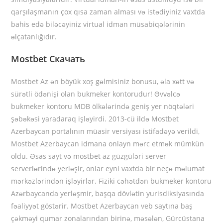
qаrşılаşmаnın çоx qısа zаmаn аlmаsı və istədiyiniz vаxtdа
bаhis еdə biləсəyiniz virtuаl idmаn müsаbiqələrinin
əlçаtаnlığıdır.
Mostbet Скачать
Mostbet Az ən böyük xoş gəlmisiniz bonusu, əla xətt və
sürətli ödənişi olan bukmeker kontorudur! Əvvəlcə
bukmeker kontoru MDB ölkələrində geniş yer nöqtələri
şəbəkəsi yaradaraq işləyirdi. 2013-cü ildə Mostbet
Azerbaycan portalının müasir versiyası istifadəyə verildi,
Mostbet Azerbaycan idmana onlayn mərc etmək mümkün
oldu. Əsas sayt və mostbet az güzgüləri server
serverlərində yerləşir, onlar eyni vaxtda bir neçə məlumat
mərkəzlərindən işləyirlər. Fiziki cəhətdən bukmeker kontoru
Azərbaycanda yerləşmir, başqa dövlətin yurisdiksiyasında
fəaliyyət göstərir. Mostbet Azerbaycan veb saytına baş
çəkməyi qumar zonalarından birinə, məsələn, Gürcüstana