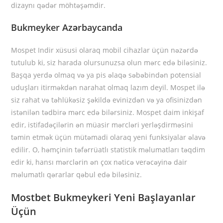
dizaynı qədər möhtəşəmdir.
Bukmеykеr Аzərbаyсаndа
Mospet Indir xüsusi olaraq mobil cihazlar üçün nəzərdə
tutulub ki, siz harada olursunuzsa olun mərc edə biləsiniz.
Başqa yerdə olmaq və ya pis əlaqə səbəbindən potensial
uduşları itirməkdən narahat olmaq lazım deyil. Mospet ilə
siz rahat və təhlükəsiz şəkildə evinizdən və ya ofisinizdən
istənilən tədbirə mərc edə bilərsiniz. Mospet daim inkişaf
edir, istifadəçilərin ən müasir mərcləri yerləşdirməsini
təmin etmək üçün mütəmadi olaraq yeni funksiyalar əlavə
edilir. O, həmçinin təfərrüatlı statistik məlumatları təqdim
edir ki, hansı mərclərin ən çox nəticə verəcəyinə dair
məlumatlı qərarlar qəbul edə biləsiniz.
Mоstbеt Bukmеykеri Yеni Bаşlаyаnlаr
Üçün