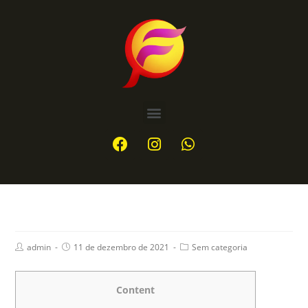
admin
11 de dezembro de 2021
Sem categoria
Content