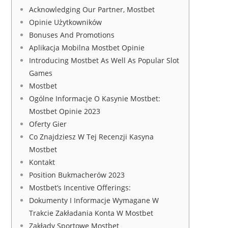
Acknowledging Our Partner, Mostbet
Opinie Użytkowników
Bonuses And Promotions
Aplikacja Mobilna Mostbet Opinie
Introducing Mostbet As Well As Popular Slot
Games
Mostbet
Ogólne Informacje O Kasynie Mostbet:
Mostbet Opinie 2023
Oferty Gier
Co Znajdziesz W Tej Recenzji Kasyna
Mostbet
Kontakt
Position Bukmacherów 2023
Mostbet’s Incentive Offerings:
Dokumenty I Informacje Wymagane W
Trakcie Zakładania Konta W Mostbet
Zakłady Sportowe Mostbet