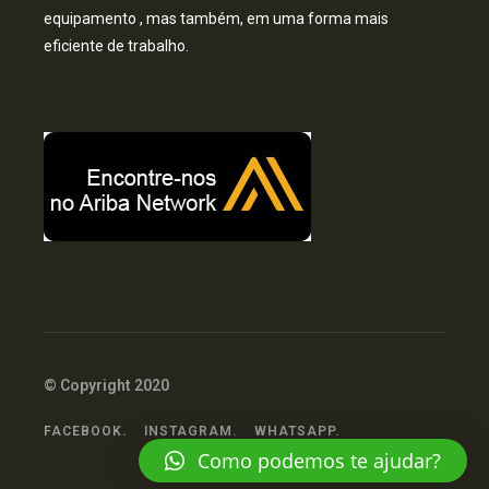
equipamento , mas também, em uma forma mais
eficiente de trabalho.
© Copyright 2020
FACEBOOK.
INSTAGRAM.
WHATSAPP.
Como podemos te ajudar?