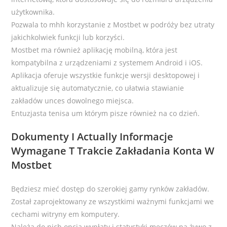
użytkownika.
Pozwala to mhh korzystanie z Mostbet w podróży bez utraty
jakichkolwiek funkcji lub korzyści.
Mostbet ma również aplikację mobilną, która jest
kompatybilna z urządzeniami z systemem Android i iOS.
Aplikacja oferuje wszystkie funkcje wersji desktopowej i
aktualizuje się automatycznie, co ułatwia stawianie
zakładów unces dowolnego miejsca.
Entuzjasta tenisa um którym pisze również na co dzień.
Dokumenty I Actually Informacje
Wymagane T Trakcie Zakładania Konta W
Mostbet
Będziesz mieć dostęp do szerokiej gamy rynków zakładów.
Został zaprojektowany ze wszystkimi ważnymi funkcjami we
cechami witryny em komputery.
Należą do nich opcja wypłaty i statystyki meczów na żywo z