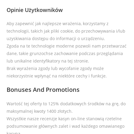
Opinie Użytkowników
Aby zapewnić jak najlepsze wrażenia, korzystamy z
technologii, takich jak pliki cookie, do przechowywania i/lub
uzyskiwania dostępu do informacji o urządzeniu.
Zgoda na te technologie moderne pozwoli nam przetwarzać
dane, takie grunzochse zachowanie podczas przeglądania
lub unikalne identyfikatory na tej stronie.
Brak wyrażenia zgody lub wycofanie zgody może
niekorzystnie wpłynąć na niektóre cechy i funkcje.
Bonuses And Promotions
Wartość tej oferty to 125% dodatkowych środków na grę, do
maksymalnej kwoty 1400 złotych.
Wszystkie nasze recenzje kasyn on-line stanowią rzetelne
podsumowanie głównych zalet i wad każdego omawianego
kasyna.