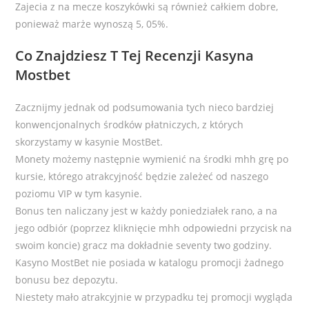
Zajecia z na mecze koszykówki są również całkiem dobre,
ponieważ marże wynoszą 5, 05%.
Co Znajdziesz T Tej Recenzji Kasyna
Mostbet
Zacznijmy jednak od podsumowania tych nieco bardziej
konwencjonalnych środków płatniczych, z których
skorzystamy w kasynie MostBet.
Monety możemy następnie wymienić na środki mhh grę po
kursie, którego atrakcyjność będzie zależeć od naszego
poziomu VIP w tym kasynie.
Bonus ten naliczany jest w każdy poniedziałek rano, a na
jego odbiór (poprzez kliknięcie mhh odpowiedni przycisk na
swoim koncie) gracz ma dokładnie seventy two godziny.
Kasyno MostBet nie posiada w katalogu promocji żadnego
bonusu bez depozytu.
Niestety mało atrakcyjnie w przypadku tej promocji wygląda