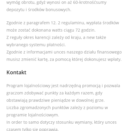
wymóg obrotu, gdyż wynosi on aż 60-krotnośćsumy
depozytu i środków bonusowych.
Zgodnie z paragrafem 12. 2 regulaminu, wypłata środków
może zostać dokonana watts ciągu 72 godzin.
Z reguły okres karencji zależy od kraju, a new także
wybranego systemu płatności.
Zgodnie z informacjami unces naszego działu finansowego
musisz zmienić kartę, za pomocą której dokonujesz wpłaty.
Kontakt
Program lojalnościowy jest nadrzędną promocją i pozwala
graczom zdobywać punkty za każdym razem, gdy
obstawiają prawdziwe pieniądze w dowolnej grze.
Liczba zgromadzonych punktów zależy z poziomu w
programie lojalnościowym.
In order to samo dotyczy stosunku wymiany, który unces
czasem tylko się poprawia.