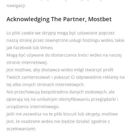
nawigacji.
Acknowledging The Partner, Mostbet
Lo pliki cookie we skrypty mogą być ustawione poprzez
naszą stronę przez zewnętrzne usługi hostingu wideo, takie
jak Facebook lub Vimeo.
Mogą być używane do dostarczania treści wideo na naszej
stronie internetowej.
Jest możliwe, aby dostawca wideo mógł stworzyć profil
Twoich zainteresowań i pokazać Ci odpowiednie reklamy na
tej albo innych stronach internetowych.
Nie przechowują bezpośrednio danych osobowych, ale
opierają się na unikalnym identyfikowaniu przeglądarki i
urządzenia internetowego.
Jeśli nie zezwolisz na te pliki biscuit lub skrypty, możliwe
jest, że osadzone wideo nie będzie działać zgodnie z
oczekiwaniami.