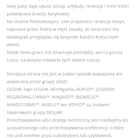
Swej pasji daje upust, pisząc artykuły, recenzje i inne treści
poświęcone branży kasynowej.
Na stronie PolskieKasyno. com znajdziesz recenzje kasyn,
napisane przez Piotra w myśl zasady, że recenzent ma
obowiązek przyglądać się kasynom bardzo krytycznym
okiem.
Dzięki temu gracz nie zmarnuje pieniędzy, ani co gorsza
czasu, na kasyno niewarte tych dwóch rzeczy.
Niniejsza strona nie jest w żaden sposób powiązana ani
wspierana przez grupę LEGO.
LEGO®, logo LEGO®, Minifigurka, DUPLO™, LEGENDS
REGARDING CHIMA™, NINJAGO™, BIONICLE™,
MINDSTORMS™, MIXELS™ we VIDIYO™ są znakami
towarowymi grupy SEGLAR.
Przechowywanie albo dostęp techniczny jest niezbędny do
uzasadnionego celu przechowywania preferencji, o które
nie und nimmer prosi subskrybent lub użytkownik.